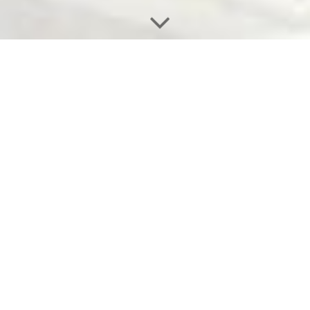
ALLGEMEINE GESCHÄFTSBEDINGUNGEN
(Stand: Juli 2012)
1. Anzuwendendes Recht und Allgemeines
Es gilt deutsches Recht.
Maßgebliche Vertragsgrundlage für den auszuführenden
Auftrag sind vorrangig individuelle Vereinbarungen sowie
nachrangig die nachstehenden Allgemeinen
Geschäftsbedingungen. Diese haben allerdings Vorrang vor
abweichenden Bedingungen des Bestellers.
Alle Vertragsabreden sollen schriftlich, in elektronischer Form
(§ 126 a BGB) oder in Textform (§ 126 b BGB) erfolgen.
Bei allen Bauleistungen einschließlich Montage gilt die
„Vergabe- und Vertragsordnung für Bauleistungen“ (VOB Teil
B) in der bei Vertragsabschluss gültigen Fassung, soweit der